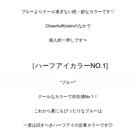
ブルーよりクール過ぎない
絶・妙
なカラーです♡
CheerfulKristinのなかで
個人的一押しです〜
［ハーフアイカラーNO.1]
“ブルー”
クールなカラーで存在感No.1！
これから
夏
にもぴったりなブルーは
一度は試すべきハーフアイの定番カラーです◎