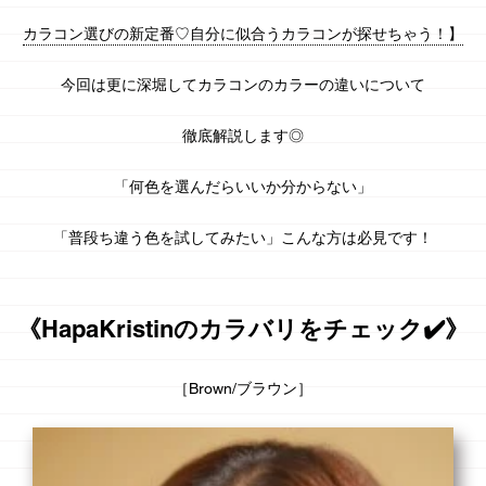
カラコン選びの新定番♡自分に似合うカラコンが探せちゃう！】
今回は更に深堀してカラコンの
カラーの違い
について
徹底解説します◎
「何色を選んだらいいか分からない」
「普段ち違う色を試してみたい」こんな方は必見です！
《HapaKristinのカラバリをチェック✔️》
［Brown/ブラウン］