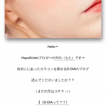
Hello〜
HapaKristinブロガーの
치타（ちた）
です〜
自分ににあったカラコンを探せる
D-DIA
のブログ
読んでくださいましたか？？
（まだの方はコチラ ↓↓）
【《D-DIAって？？》