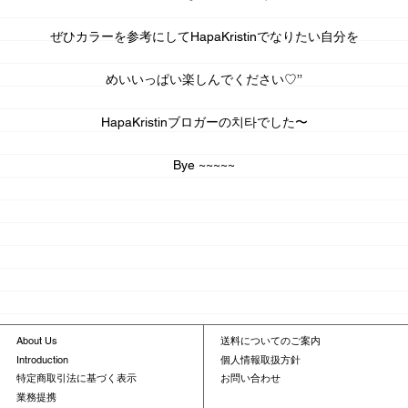
ぜひカラーを参考にしてHapaKristinで
なりたい自分
を
めいいっぱい楽しんでください♡’’
HapaKristinブロガーの치타でした〜
Bye ~~~~~
About Us
送料についてのご案内
Introduction
個人情報取扱方針
特定商取引法に基づく表示
お問い合わせ
業務提携