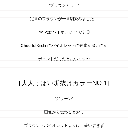
”ブラウンカラー”
定番のブラウンが一番馴染みました！
No.2は”バイオレット”です◎
CheerfulKristinのバイオレットの
色素が薄い
のが
ポイントだったと思います〜
［大人っぽい垢抜けカラーNO.1］
”グリーン”
画像から伝わるとおり
ブラウン・バイオレットよりは可愛いすぎず