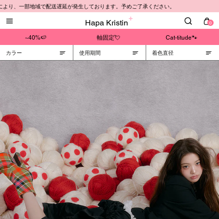
により、一部地域で配送遅延が発生しております。予めご了承ください。
Hapa Kristin
0
~40%🍉
軸固定💘
Cat-titude🐾
カラー
使用期間
着色直径