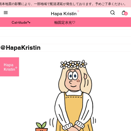
 熊本地震の影響により、一部地域で配送遅延が発生しております。予めご了承ください。
Hapa Kristin
0
Cat-titude🐾
軸固定水光🤍
@HapaKristin