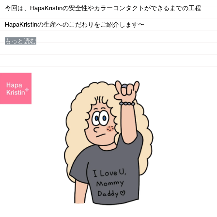
今回は、
HapaKristin
の安全性や
カラーコンタクトができるまでの工程
HapaKristin
の
生産へのこだわり
をご紹介します〜
もっと読む