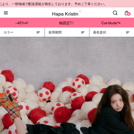
より、一部地域で配送遅延が発生しております。予めご了承ください。
Hapa Kristin
0
~40%🍉
軸固定💘
Cat-titude🐾
カラー
使用期間
着色直径