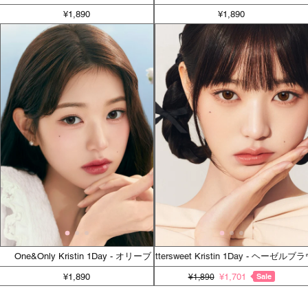
¥1,890
¥1,890
One&Only Kristin 1Day - オリーブ
Bittersweet Kristin 1Day - ヘーゼルブラ
¥1,890
¥1,701
Sale
¥1,890