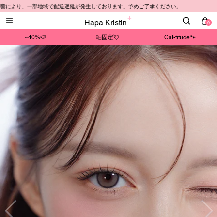
地域で配送遅延が発生しております。予めご了承ください。
Hapa Kristin
0
~40%🍉
軸固定💘
Cat-titude🐾