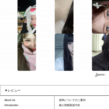
1
1
1
1
1
1
レビュー
About Us
送料についてのご案内
Introduction
個人情報取扱方針