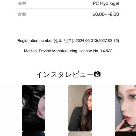
Registration number (심의 번호): 2024-06-013(2027-03-12)
Medical Device Manufacturing License No. 14-922
インスタレビュー📷
1
1
1