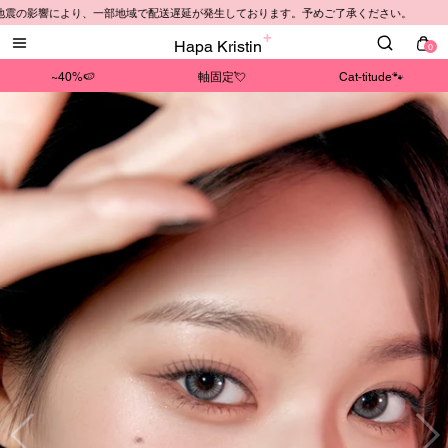
り、一部地域で配送遅延が発生しております。予めご了承ください。
Hapa Kristin
0
~40%🍉
軸固定💘
Cat-titude🐾