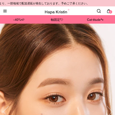
部地域で配送遅延が発生しております。予めご了承ください。
Hapa Kristin
0
~40%🍉
軸固定💘
Cat-titude🐾