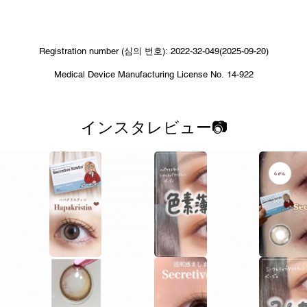
Registration number (심의 번호): 2022-32-049(2025-09-20)
Medical Device Manufacturing License No. 14-922
インスタレビュー📷
1
1
1
1
1
1