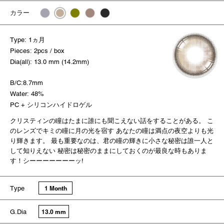
カラー
Type: 1ヵ月
Pieces: 2pcs / box
Dia(all): 13.0 mm (14.2mm)
B/C:8.7mm
Water: 48%
PC + シリコンハイドロゲル
クリスティンの瞳はたまに誰にも聞こえない話をすることがある。 こ
のレンズでキミの瞳に月の光を宿す あなたの瞳は満点の夜空よりも光
り輝きます。 最も重要なのは、君の瞳の輝きに小さな秘密は誰一人と
して知りえない 秘密は秘密のままにしておくのが最良な時もありま
す！シーーーーーーーッ!
Type
1 Month
G.Dia
13.0 mm