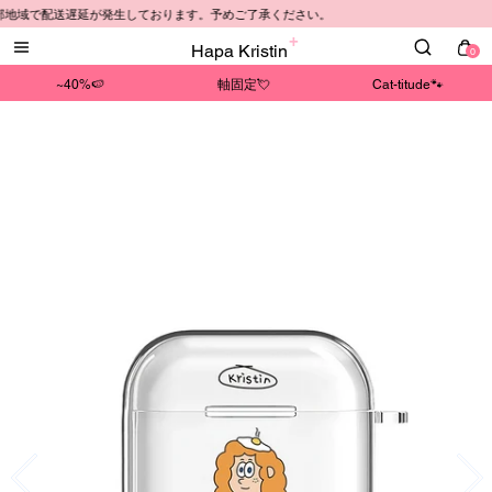
一部地域で配送遅延が発生しております。予めご了承ください。
Hapa Kristin
0
~40%🍉
軸固定💘
Cat-titude🐾