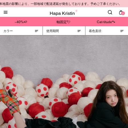
本地震の影響により、一部地域で配送遅延が発生しております。予めご了承ください。
Hapa Kristin
0
~40%🍉
軸固定💘
Cat-titude🐾
カラー
使用期間
着色直径