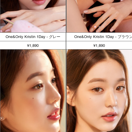
One&Only Kristin 1Day - グレー
One&Only Kristin 1Day - ブラウン
¥1,890
¥1,890