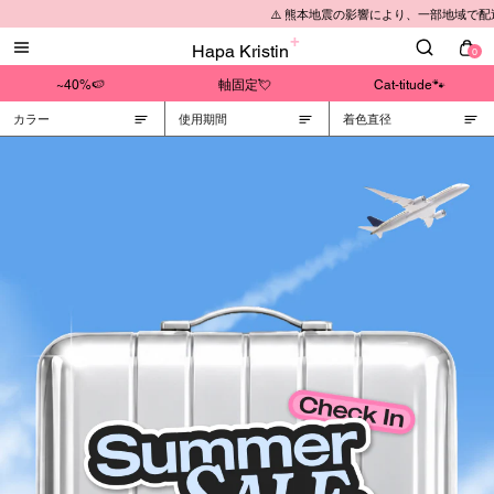
⚠️ 熊本地震の影響により、一部地域で
Hapa Kristin
0
~40%🍉
軸固定💘
Cat-titude🐾
カラー
使用期間
着色直径