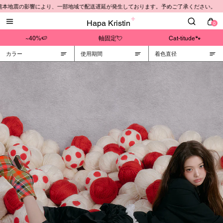
 熊本地震の影響により、一部地域で配送遅延が発生しております。予めご了承ください。
Hapa Kristin
0
~40%🍉
軸固定💘
Cat-titude🐾
カラー
使用期間
着色直径