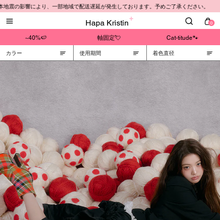
本地震の影響により、一部地域で配送遅延が発生しております。予めご了承ください。
Hapa Kristin
0
~40%🍉
軸固定💘
Cat-titude🐾
カラー
使用期間
着色直径