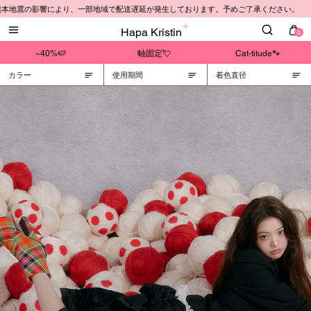
熊本地震の影響により、一部地域で配送遅延が発生しております。予めご了承ください。
Hapa Kristin
0
~40%🍉
軸固定💘
Cat-titude🐾
カラー
使用期間
着色直径