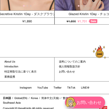
Secretive Kristin 1Day - ダスクブラウン
Glazed Kristin 1Day - チョコ
¥1,890
¥1,701
Sale
¥1,890
About Us
送料についてのご案内
Introduction
個人情報取扱方針
特定商取引法に基づく表示
お問い合わせ
業務提携
Instagram
YouTube
Twitter
TikTok
LINE@
日本語
Global(EN)
Korea
简体中文(天猫)
繁体中文
繁体中文(香港地区)
お問い合わせ
Southeast Asia
Copyright © HapaKristin All rights reserved.