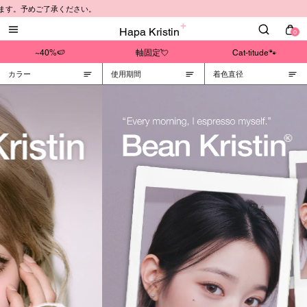
ます。予めご了承ください。
Hapa Kristin
0
~40%🍉
軸固定💘
Cat-titude🐾
カラー
使用期間
着色直径