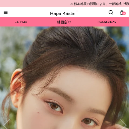
⚠️ 熊本地震の影響により、一部地域で配送遅延が発生して
Hapa Kristin
0
~40%🍉
軸固定💘
Cat-titude🐾