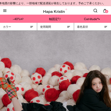
本地震の影響により、一部地域で配送遅延が発生しております。予めご了承ください。
Hapa Kristin
0
~40%🍉
軸固定💘
Cat-titude🐾
カラー
使用期間
着色直径