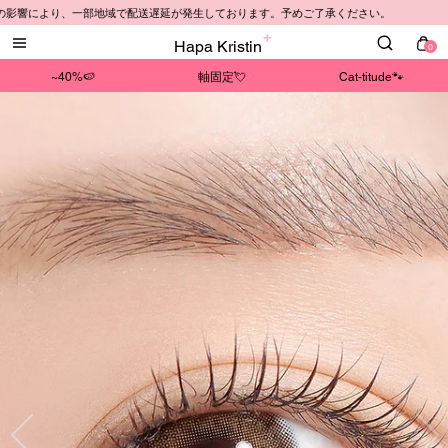
の影響により、一部地域で配送遅延が発生しております。予めご了承ください。
Hapa Kristin
0
~40%🍉
軸固定💘
Cat-titude🐾