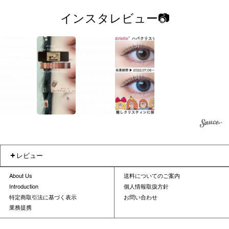
インスタレビュー📷
1
1
2
レビュー
About Us
送料についてのご案内
Introduction
個人情報取扱方針
特定商取引法に基づく表示
お問い合わせ
業務提携