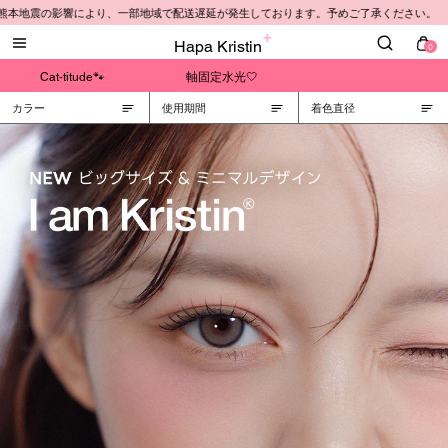
 熊本地震の影響により、一部地域で配送遅延が発生しております。予めご了承ください。
Hapa Kristin
0
Cat-titude🐾
軸固定水光🤍
カラー
使用期間
着色直径