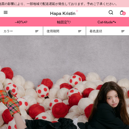
震の影響により、一部地域で配送遅延が発生しております。予めご了承ください。
Hapa Kristin
0
~40%🍉
軸固定💘
Cat-titude🐾
カラー
使用期間
着色直径