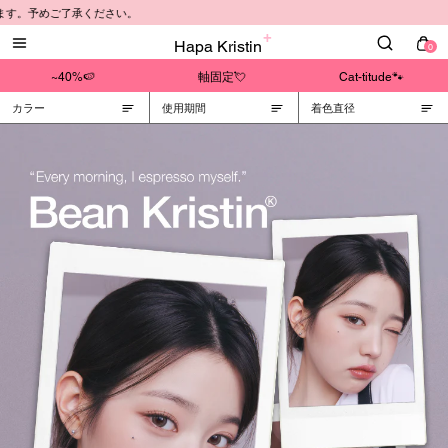
す。予めご了承ください。
Hapa Kristin
0
~40%🍉
軸固定💘
Cat-titude🐾
カラー
使用期間
着色直径