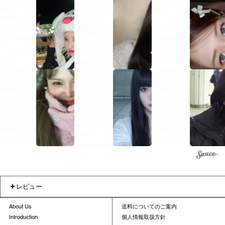
1
1
1
1
1
1
レビュー
About Us
送料についてのご案内
Introduction
個人情報取扱方針