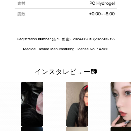
Registration number (심의 번호): 2024-06-013(2027-03-12)
Medical Device Manufacturing License No. 14-922
インスタレビュー📷
1
1
1