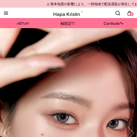
⚠️ 熊本地震の影響により、一部地域で配送遅延が発生しております。予めご
Hapa Kristin
0
~40%🍉
軸固定💘
Cat-titude🐾