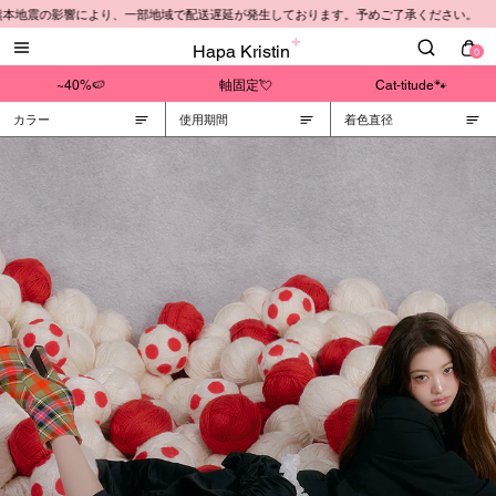
 熊本地震の影響により、一部地域で配送遅延が発生しております。予めご了承ください。
Hapa Kristin
0
~40%🍉
軸固定💘
Cat-titude🐾
カラー
使用期間
着色直径