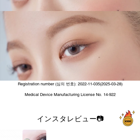
Registration number (심의 번호): 2022-11-035(2025-03-28)
Medical Device Manufacturing License No. 14-922
インスタレビュー📷
2