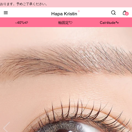
ります。予めご了承ください。
Hapa Kristin
0
~40%🍉
軸固定💘
Cat-titude🐾