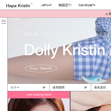
Hapa Kristin
~40%🍉
軸固定💘
Cat-titude🐾
⚠️
カラー
使用期間
着色直径