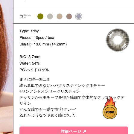
カラー
Type: 1day
Pieces: 10pcs / box
Dia(all): 13.0 mm (14.2mm)
B/C: 8.7mm
Water: 54%
PC ハイドロゲル
まさに唯一無二!!
誰も真似できないハパクリスティンシグネチャー
#ワンアンドオンリークリスティン
デッサンからモチーフを得た繊細で立体的なグラフィックデ
ザイン
どんな瞳でも一瞬で“旬顔グレー”
ぬれたようなツヤめく瞳に✡｡:*.ﾟ
詳細ページ 🔎