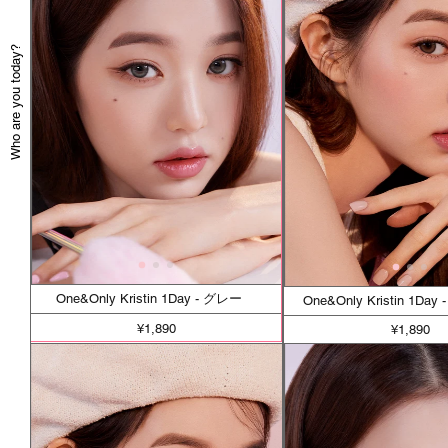
Who are you today?
One&Only Kristin 1Day - グレー
One&Only Kristin 1Da
¥1,890
¥1,890