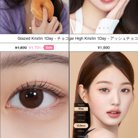
Glazed Kristin 1Day - チョコ
Sugar High Kristin 1Day - アッシュチ
¥1,701
Sale
¥1,890
¥1,890