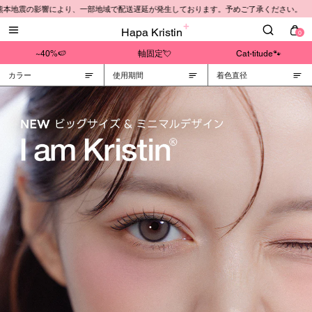
熊本地震の影響により、一部地域で配送遅延が発生しております。予めご了承ください。
Hapa Kristin
0
~40%🍉
軸固定💘
Cat-titude🐾
カラー
使用期間
着色直径