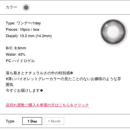
カラー
Type: ワンデー/1day
Pieces: 10pcs / box
Dia(all): 13.2 mm (14.2mm)
B/C: 8.6mm
Water: 43%
PC ハイドロゲル
落ち着きとナチュラルさの中の特別感❁
#薄いバイオレットグレーカラーの見たことのないお嬢様のような雰
囲気
今すぐお届けします🍀
品切れ度数ご購入を希望の方はこちらをクリック
Type
1 Day
1 Month