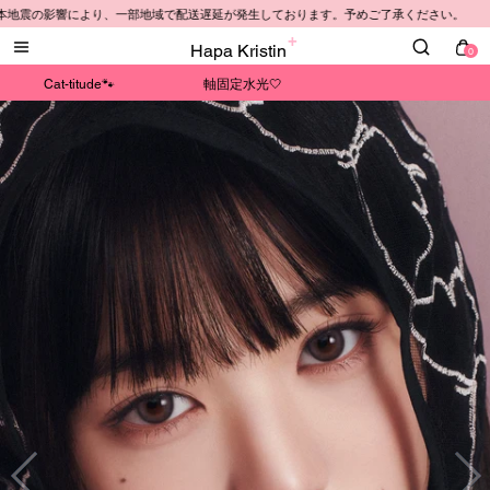
により、一部地域で配送遅延が発生しております。予めご了承ください。
Hapa Kristin
0
Cat-titude🐾
軸固定水光🤍