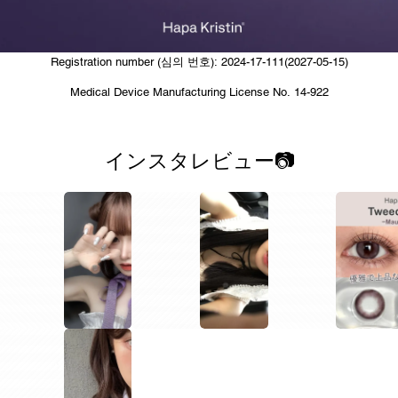
Registration number (심의 번호): 2024-17-111(2027-05-15)
Medical Device Manufacturing License No. 14-922
インスタレビュー📷
1
1
1
1