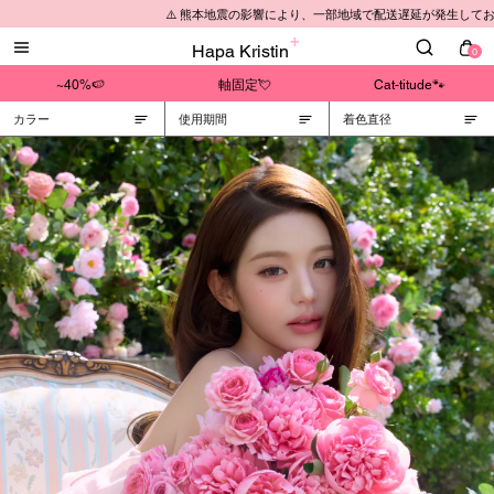
⚠️ 熊本地震の影響により、一部地域で配送遅延が発生しており
Hapa Kristin
0
~40%🍉
軸固定💘
Cat-titude🐾
カラー
使用期間
着色直径