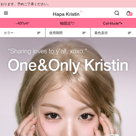
ります。予めご了承ください。
Hapa Kristin
0
~40%🍉
軸固定💘
Cat-titude🐾
カラー
使用期間
着色直径