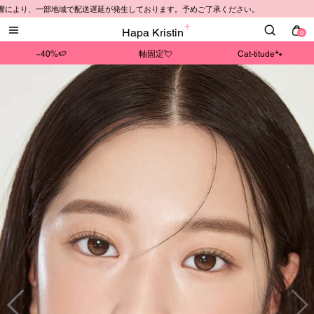
により、一部地域で配送遅延が発生しております。予めご了承ください。
Hapa Kristin
0
~40%🍉
軸固定💘
Cat-titude🐾