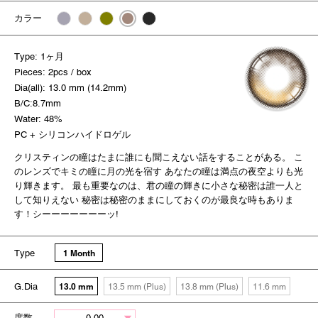
カラー
Type: 1ヶ月
Pieces: 2pcs / box
Dia(all): 13.0 mm (14.2mm)
B/C:8.7mm
Water: 48%
PC + シリコンハイドロゲル
クリスティンの瞳はたまに誰にも聞こえない話をすることがある。 こ
のレンズでキミの瞳に月の光を宿す あなたの瞳は満点の夜空よりも光
り輝きます。 最も重要なのは、君の瞳の輝きに小さな秘密は誰一人と
して知りえない 秘密は秘密のままにしておくのが最良な時もありま
す！シーーーーーーーッ!
Type
1 Month
G.Dia
13.0 mm
13.5 mm (Plus)
13.8 mm (Plus)
11.6 mm
度数