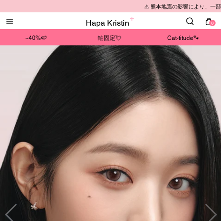
⚠️ 熊本地震の影響により、一部地域で配送遅延が
Hapa Kristin
0
~40%🍉
軸固定💘
Cat-titude🐾