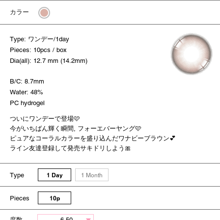
カラー
Type: ワンデー/1day
Pieces: 10pcs / box
Dia(all): 12.7 mm (14.2mm)
B/C: 8.7mm
Water: 48%
PC hydrogel
ついにワンデーで登場🩷
今がいちばん輝く瞬間, フォーエバーヤング🩷
ピュアなコーラルカラーを盛り込んだワナビーブラウン💕
ライン友達登録して発売サキドリしよう🎀
Type
1 Day
1 Month
Pieces
10p
度数