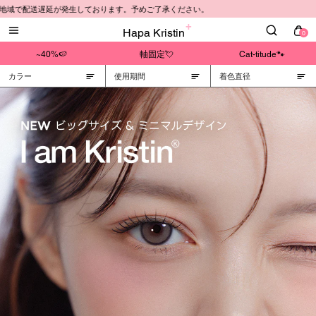
域で配送遅延が発生しております。予めご了承ください。
Hapa Kristin
0
~40%🍉
軸固定💘
Cat-titude🐾
カラー
使用期間
着色直径