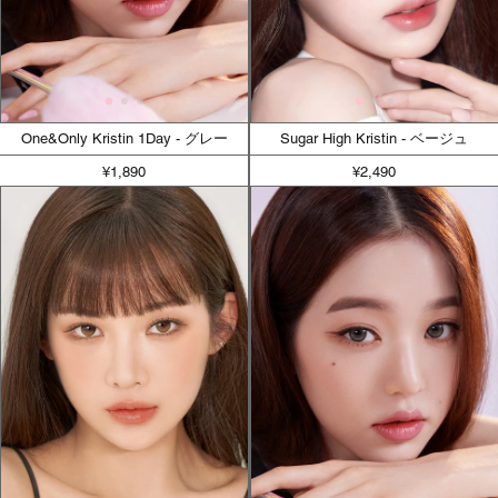
One&Only Kristin 1Day - グレー
Sugar High Kristin - ベージュ
¥1,890
¥2,490