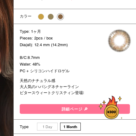
カラー
Type: 1ヶ月
Pieces: 2pcs / box
Dia(all): 12.4 mm (14.2mm)
B/C:8.7mm
Water: 48%
PC + シリコンハイドロゲル
天然のナチュラル感
大人気のハパシグネチャーライン
ビタースウィートクリスティン登場❕
詳細ページ 🔎
Type
1 Month
1 Day