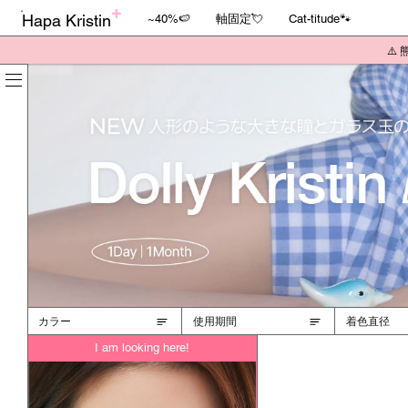
Hapa Kristin
~40%🍉
軸固定💘
Cat-titude🐾
⚠️
カラー
使用期間
着色直径