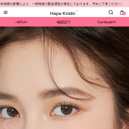
震の影響により、一部地域で配送遅延が発生しております。予めご了承ください。
Hapa Kristin
0
~40%🍉
軸固定💘
Cat-titude🐾