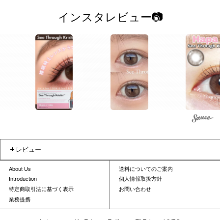
インスタレビュー📷
1
1
レビュー
About Us
送料についてのご案内
Introduction
個人情報取扱方針
特定商取引法に基づく表示
お問い合わせ
業務提携