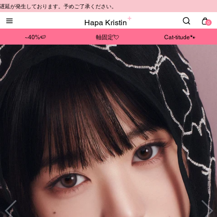
ております。予めご了承ください。
Hapa Kristin
0
~40%🍉
軸固定💘
Cat-titude🐾