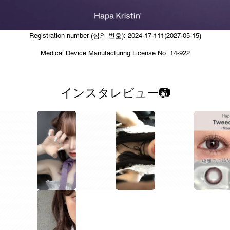
Registration number (심의 번호): 2024-17-111(2027-05-15)
Medical Device Manufacturing License No. 14-922
インスタレビュー📷
1
1
1
1