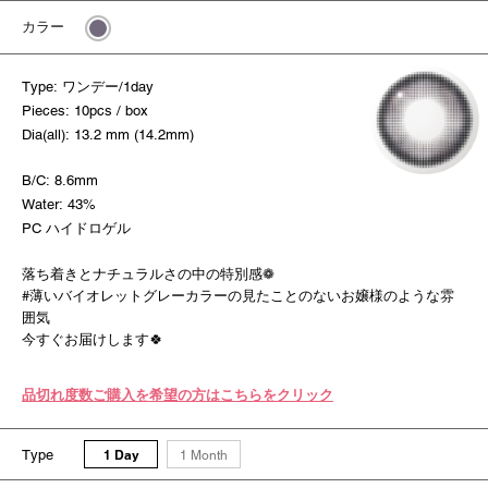
カラー
Type: ワンデー/1day
Pieces: 10pcs / box
Dia(all): 13.2 mm (14.2mm)
B/C: 8.6mm
Water: 43%
PC ハイドロゲル
落ち着きとナチュラルさの中の特別感❁
#薄いバイオレットグレーカラーの見たことのないお嬢様のような雰
囲気
今すぐお届けします🍀
品切れ度数ご購入を希望の方はこちらをクリック
Type
1 Day
1 Month