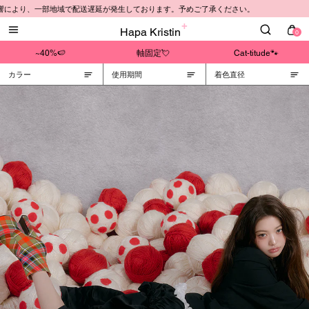
響により、一部地域で配送遅延が発生しております。予めご了承ください。
Hapa Kristin
0
~40%🍉
軸固定💘
Cat-titude🐾
カラー
使用期間
着色直径