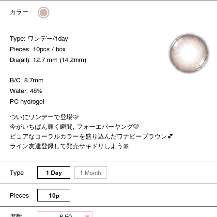
カラー
Type: ワンデー/1day
Pieces: 10pcs / box
Dia(all): 12.7 mm (14.2mm)
B/C: 8.7mm
Water: 48%
PC hydrogel
ついにワンデーで登場🩷
今がいちばん輝く瞬間, フォーエバーヤング🩷
ピュアなコーラルカラーを盛り込んだワナビーブラウン💕
ライン友達登録して発売サキドリしよう🎀
Type
1 Day
1 Month
Pieces
10p
度数