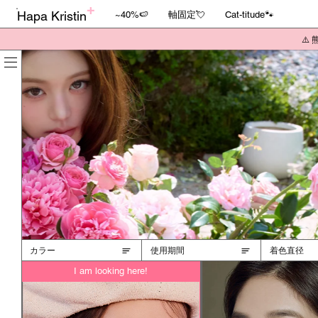
Hapa Kristin
~40%🍉
軸固定💘
Cat-titude🐾
⚠️
カラー
使用期間
着色直径