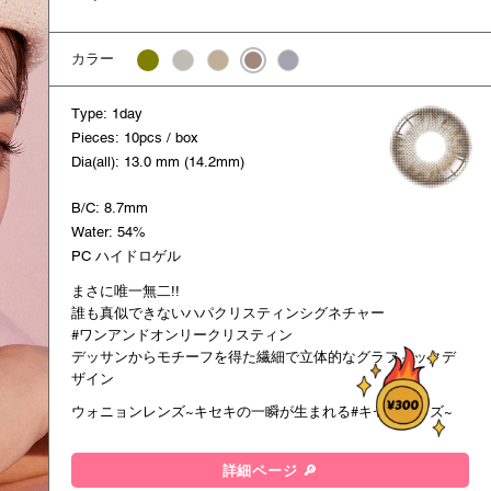
カラー
Type: 1day
Pieces: 10pcs / box
Dia(all): 13.0 mm (14.2mm)
B/C: 8.7mm
Water: 54%
PC ハイドロゲル
まさに唯一無二!!
誰も真似できないハパクリスティンシグネチャー
#ワンアンドオンリークリスティン
デッサンからモチーフを得た繊細で立体的なグラフィックデ
ザイン
ウォニョンレンズ~キセキの一瞬が生まれる#キセキレンズ~
詳細ページ 🔎