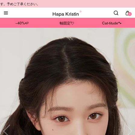
承ください。
Hapa Kristin
0
~40%🍉
軸固定💘
Cat-titude🐾