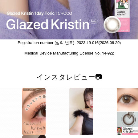
Registration number (심의 번호): 2023-19-016(2026-06-29)
Medical Device Manufacturing License No. 14-922
インスタレビュー📷
1
1
1