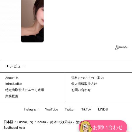
1
レビュー
About Us
送料についてのご案内
Introduction
個人情報取扱方針
特定商取引法に基づく表示
お問い合わせ
業務提携
Instagram
YouTube
Twitter
TikTok
LINE@
日本語
Global(EN)
Korea
简体中文(天猫)
繁体中文
繁体中文(香港地区)
お問い合わせ
Southeast Asia