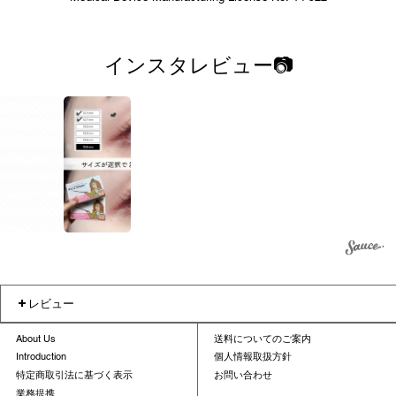
インスタレビュー📷
1
2
レビュー
About Us
送料についてのご案内
Introduction
個人情報取扱方針
特定商取引法に基づく表示
お問い合わせ
業務提携