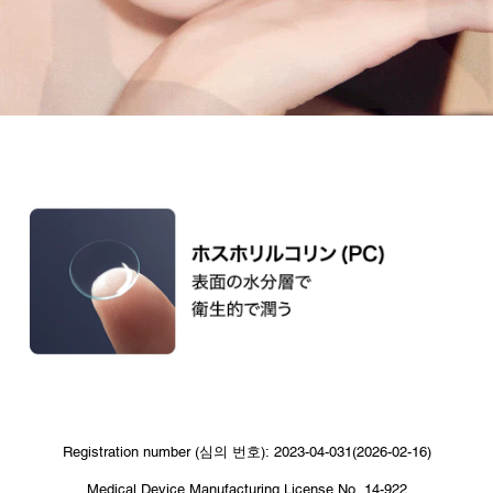
Registration number (심의 번호): 2023-04-031(2026-02-16)
Medical Device Manufacturing License No. 14-922