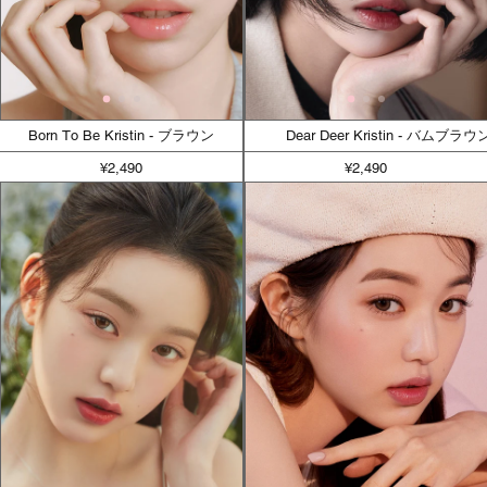
Born To Be Kristin - ブラウン
Dear Deer Kristin - バムブ
¥2,490
¥2,490