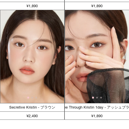
¥1,890
¥1,890
Secretive Kristin - ブラウン
新ver.See Through Kristin 1day - アッ
¥2,490
¥1,890