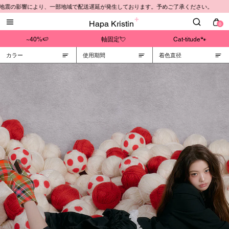
地震の影響により、一部地域で配送遅延が発生しております。予めご了承ください。
Hapa Kristin
0
~40%🍉
軸固定💘
Cat-titude🐾
カラー
使用期間
着色直径