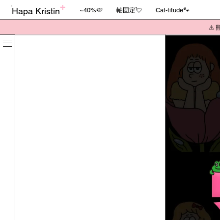
Hapa Kristin
~40%🍉
軸固定💘
Cat-titude🐾
⚠️