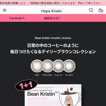
震の影響により、一部地域で配送遅延が発生しております。予めご了承ください。
Hapa Kristin
0
Cat-titude🐾
軸固定水光🤍