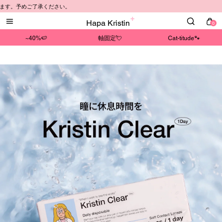
。予めご了承ください。
Hapa Kristin
0
~40%🍉
軸固定💘
Cat-titude🐾