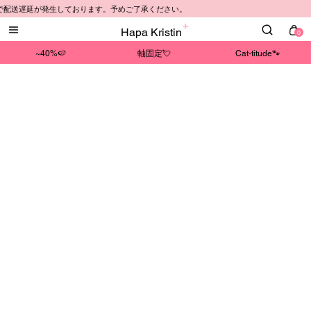
域で配送遅延が発生しております。予めご了承ください。
Hapa Kristin
0
~40%🍉
軸固定💘
Cat-titude🐾