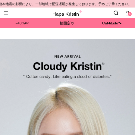
地震の影響により、一部地域で配送遅延が発生しております。予めご了承ください。
Hapa Kristin
0
~40%🍉
軸固定💘
Cat-titude🐾