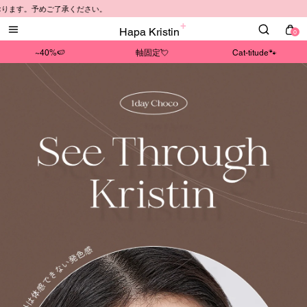
ご了承ください。
Hapa Kristin
0
~40%🍉
軸固定💘
Cat-titude🐾