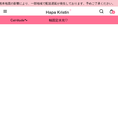
️ 熊本地震の影響により、一部地域で配送遅延が発生しております。予めご了承ください。
Hapa Kristin
0
Cat-titude🐾
軸固定水光🤍