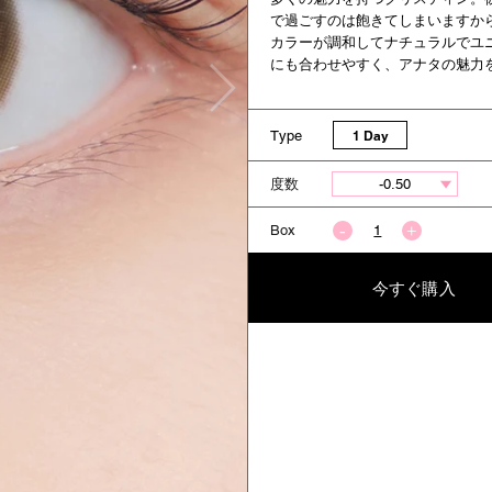
で過ごすのは飽きてしまいますから…
カラーが調和してナチュラルでユ
にも合わせやすく、アナタの魅力
Type
1 Day
度数
Box
今すぐ購入