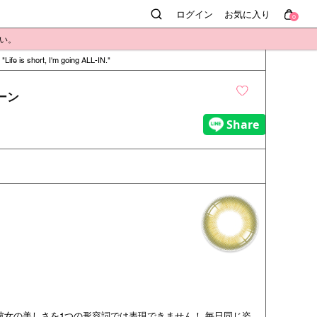
ログイン
お気に入り
0
さい。
Life is short, I'm going ALL-IN.
リーン
彼女の美しさを1つの形容詞では表現できません！ 毎日同じ姿