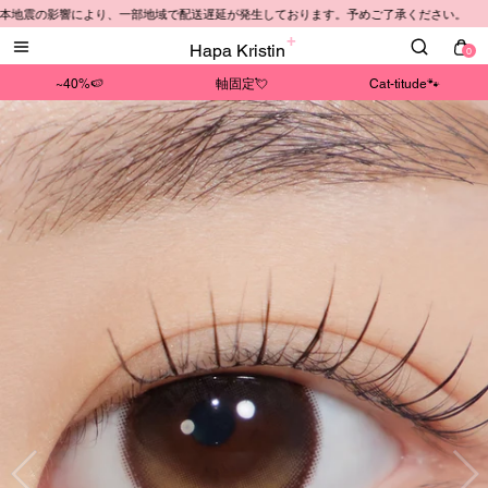
地震の影響により、一部地域で配送遅延が発生しております。予めご了承ください。
Hapa Kristin
0
~40%🍉
軸固定💘
Cat-titude🐾