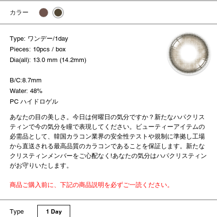
カラー
Type: ワンデー/1day
Pieces: 10pcs / box
Dia(all): 13.0 mm (14.2mm)
B/C:8.7mm
Water: 48%
PC ハイドロゲル
あなたの目の美しさ。今日は何曜日の気分ですか？新たなハパクリス
ティンで今の気分を瞳で表現してください。ビューティーアイテムの
必需品として、韓国カラコン業界の安全性テストや規制に準拠し工場
から直送される最高品質のカラコンであることを保証します。新たな
クリスティンメンバーをご心配なく!あなたの気分はハパクリスティン
がお守りいたします。
商品ご購入前に、下記の商品説明を必ずご一読ください。
Type
1 Day