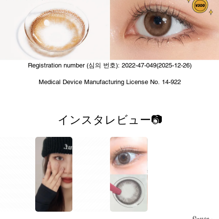
Registration number (심의 번호): 2022-47-049(2025-12-26)
Medical Device Manufacturing License No. 14-922
インスタレビュー📷
1
1