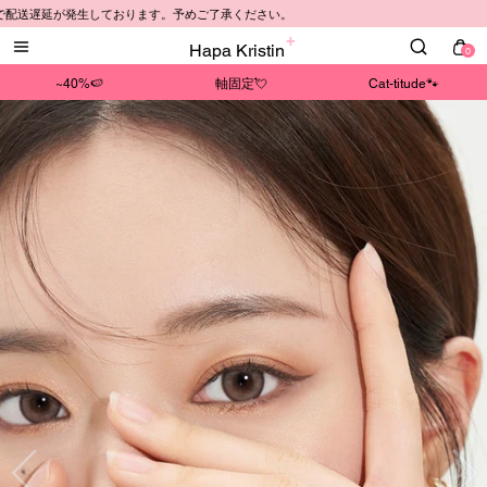
延が発生しております。予めご了承ください。
Hapa Kristin
0
~40%🍉
軸固定💘
Cat-titude🐾